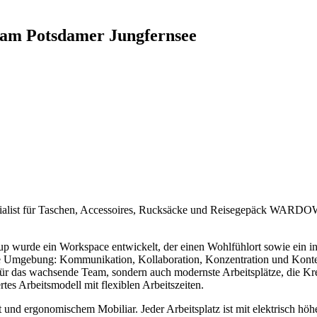
m Potsdamer Jungfernsee
pezialist für Taschen, Accessoires, Rucksäcke und Reisegepäck WAR
oup wurde ein Workspace entwickelt, der einen Wohlfühlort sowie ein in
nde Umgebung: Kommunikation, Kollaboration, Konzentration und Konte
tz für das wachsende Team, sondern auch modernste Arbeitsplätze, di
tes Arbeitsmodell mit flexiblen Arbeitszeiten.
d ergonomischem Mobiliar. Jeder Arbeitsplatz ist mit elektrisch höhe