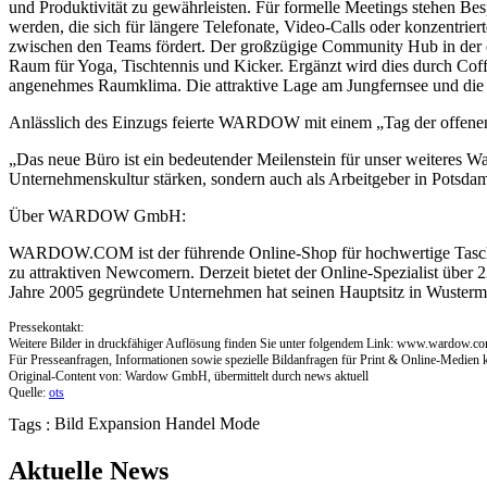
und Produktivität zu gewährleisten. Für formelle Meetings stehen 
werden, die sich für längere Telefonate, Video-Calls oder konzentrie
zwischen den Teams fördert. Der großzügige Community Hub in der o
Raum für Yoga, Tischtennis und Kicker. Ergänzt wird dies durch Coff
angenehmes Raumklima. Die attraktive Lage am Jungfernsee und die
Anlässlich des Einzugs feierte WARDOW mit einem „Tag der offenen T
„Das neue Büro ist ein bedeutender Meilenstein für unser weiteres 
Unternehmenskultur stärken, sondern auch als Arbeitgeber in Potsdam 
Über WARDOW GmbH:
WARDOW.COM ist der führende Online-Shop für hochwertige Taschen,
zu attraktiven Newcomern. Derzeit bietet der Online-Spezialist übe
Jahre 2005 gegründete Unternehmen hat seinen Hauptsitz in Wusterma
Pressekontakt:
Weitere Bilder in druckfähiger Auflösung finden Sie unter folgendem Link: www.wardow.c
Für Presseanfragen, Informationen sowie spezielle Bildanfragen für Print & Online-Medien ko
Original-Content von: Wardow GmbH, übermittelt durch news aktuell
Quelle:
ots
Bild
Expansion
Handel
Mode
Tags :
Aktuelle News