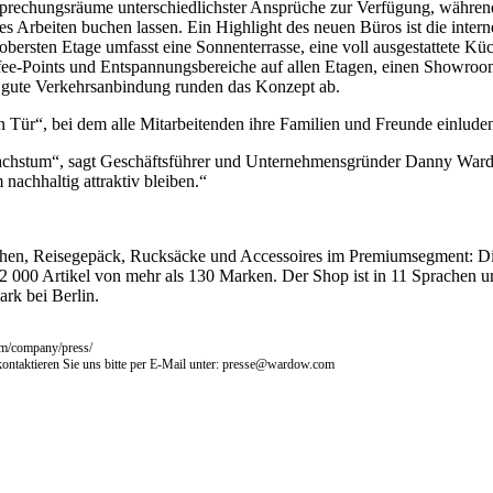
Besprechungsräume unterschiedlichster Ansprüche zur Verfügung, währ
rtes Arbeiten buchen lassen. Ein Highlight des neuen Büros ist die inte
bersten Etage umfasst eine Sonnenterrasse, eine voll ausgestattete 
ee-Points und Entspannungsbereiche auf allen Etagen, einen Showroom f
 gute Verkehrsanbindung runden das Konzept ab.
ür“, bei dem alle Mitarbeitenden ihre Familien und Freunde einluden, 
Wachstum“, sagt Geschäftsführer und Unternehmensgründer Danny Wardow
nachhaltig attraktiv bleiben.“
 Reisegepäck, Rucksäcke und Accessoires im Premiumsegment: Die Pr
r 22 000 Artikel von mehr als 130 Marken. Der Shop ist in 11 Sprache
rk bei Berlin.
om/company/press/
ntaktieren Sie uns bitte per E-Mail unter:
presse@wardow.com