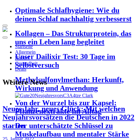
Optimale Schlafhygiene: Wie du
deinen Schlaf nachhaltig verbesserst
Kollagen – Das Strukturprotein, das
uns ein Leben lang begleitet
Startseite
Allgemein
Unser Dailixir Test: 30 Tage im
Handel
Gesundheit
Selbstversuch
Deals
Methylsulfonylmethan: Herkunft,
Weitere News
Wirkung und Anwendung
Von der Wurzel bis zur Kapsel:
Neues Jahr, neues Glück: Mit welchen
Pflanzenextrakte im Alltag
Neujahrsvorsätzen die Deutschen in 2022
starten
Der unterschätzte Schlüssel zu
Muskelaufbau und mentaler Stärke
25. Januar 2022