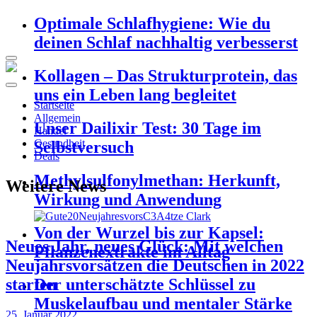
Optimale Schlafhygiene: Wie du
deinen Schlaf nachhaltig verbesserst
Kollagen – Das Strukturprotein, das
uns ein Leben lang begleitet
Startseite
Allgemein
Unser Dailixir Test: 30 Tage im
Handel
Gesundheit
Selbstversuch
Deals
Methylsulfonylmethan: Herkunft,
Weitere News
Wirkung und Anwendung
Von der Wurzel bis zur Kapsel:
Neues Jahr, neues Glück: Mit welchen
Pflanzenextrakte im Alltag
Neujahrsvorsätzen die Deutschen in 2022
starten
Der unterschätzte Schlüssel zu
Muskelaufbau und mentaler Stärke
25. Januar 2022