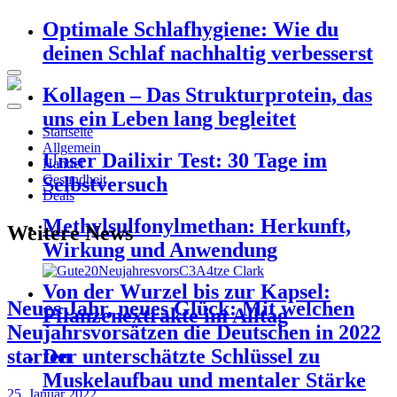
Optimale Schlafhygiene: Wie du
deinen Schlaf nachhaltig verbesserst
Kollagen – Das Strukturprotein, das
uns ein Leben lang begleitet
Startseite
Allgemein
Unser Dailixir Test: 30 Tage im
Handel
Gesundheit
Selbstversuch
Deals
Methylsulfonylmethan: Herkunft,
Weitere News
Wirkung und Anwendung
Von der Wurzel bis zur Kapsel:
Neues Jahr, neues Glück: Mit welchen
Pflanzenextrakte im Alltag
Neujahrsvorsätzen die Deutschen in 2022
starten
Der unterschätzte Schlüssel zu
Muskelaufbau und mentaler Stärke
25. Januar 2022