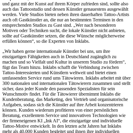
und ganz mit der Kunst auf ihrem Körper zufrieden sind, sollte also
auch das Tattoostudio und dessen Künstler genauestens ausgewählt
werden. Viele Studios bieten neben ihren dauerhaften Tattoo-Artists
auch oft Gastkünstler an, die nur an bestimmten Terminen in den
entsprechenden Studios zu Gast sind. „Wer nach besonderen
Motiven oder Techniken sucht, die lokale Künstler nicht anbieten,
sollte auf Gastkünstler setzen, die diese Wünsche möglicherweise
erfüllen können“, so die Experten von Inklabs.
„Wir haben gerne internationale Künstler bei uns, um ihre
einzigartigen Fähigkeiten auch in Deutschland zugänglich zu
machen und so Vielfalt und Kultur in unserem Studio zu fördern“,
fügt das Team hinzu. Inklabs schafft die Verbindung zwischen
Tattoo-Interessierten und Künstlern weltweit und bietet einen
umfassenden Service rund ums Tätowieren. Inklabs arbeitet mit über
300 nationalen und internationalen Tätowierern zusammen und stellt
sicher, dass jeder Kunde den passenden Spezialisten für sein
Wunschmotiv findet. Für die Tätowierer übernimmt Inklabs die
Kundenberatung, das Marketing, den Vertrieb und organisatorische
Aufgaben, sodass sich die Künstler auf ihre Arbeit konzentrieren
können. Kunden wiederum profitieren von einer persönlichen
Beratung, exzellentem Service und innovativen Technologien wie
der firmeneigenen KI „Ink AI“, die einzigartige und individuelle
Tattoo-Motive entwickelt. In den letzten acht Jahren hat Inklabs
mehr als 40.000 Kunden begleitet und ihnen ihre individuellen