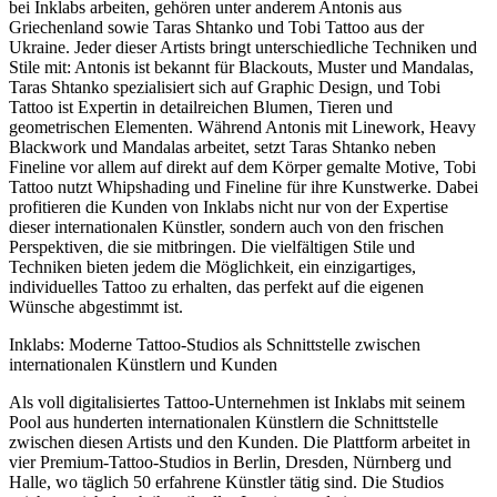
bei Inklabs arbeiten, gehören unter anderem Antonis aus
Griechenland sowie Taras Shtanko und Tobi Tattoo aus der
Ukraine. Jeder dieser Artists bringt unterschiedliche Techniken und
Stile mit: Antonis ist bekannt für Blackouts, Muster und Mandalas,
Taras Shtanko spezialisiert sich auf Graphic Design, und Tobi
Tattoo ist Expertin in detailreichen Blumen, Tieren und
geometrischen Elementen. Während Antonis mit Linework, Heavy
Blackwork und Mandalas arbeitet, setzt Taras Shtanko neben
Fineline vor allem auf direkt auf dem Körper gemalte Motive, Tobi
Tattoo nutzt Whipshading und Fineline für ihre Kunstwerke. Dabei
profitieren die Kunden von Inklabs nicht nur von der Expertise
dieser internationalen Künstler, sondern auch von den frischen
Perspektiven, die sie mitbringen. Die vielfältigen Stile und
Techniken bieten jedem die Möglichkeit, ein einzigartiges,
individuelles Tattoo zu erhalten, das perfekt auf die eigenen
Wünsche abgestimmt ist.
Inklabs: Moderne Tattoo-Studios als Schnittstelle zwischen
internationalen Künstlern und Kunden
Als voll digitalisiertes Tattoo-Unternehmen ist Inklabs mit seinem
Pool aus hunderten internationalen Künstlern die Schnittstelle
zwischen diesen Artists und den Kunden. Die Plattform arbeitet in
vier Premium-Tattoo-Studios in Berlin, Dresden, Nürnberg und
Halle, wo täglich 50 erfahrene Künstler tätig sind. Die Studios