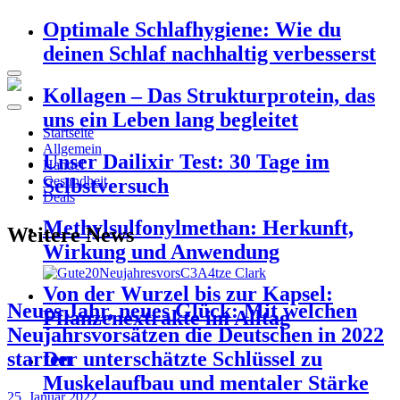
Optimale Schlafhygiene: Wie du
deinen Schlaf nachhaltig verbesserst
Kollagen – Das Strukturprotein, das
uns ein Leben lang begleitet
Startseite
Allgemein
Unser Dailixir Test: 30 Tage im
Handel
Gesundheit
Selbstversuch
Deals
Methylsulfonylmethan: Herkunft,
Weitere News
Wirkung und Anwendung
Von der Wurzel bis zur Kapsel:
Neues Jahr, neues Glück: Mit welchen
Pflanzenextrakte im Alltag
Neujahrsvorsätzen die Deutschen in 2022
starten
Der unterschätzte Schlüssel zu
Muskelaufbau und mentaler Stärke
25. Januar 2022