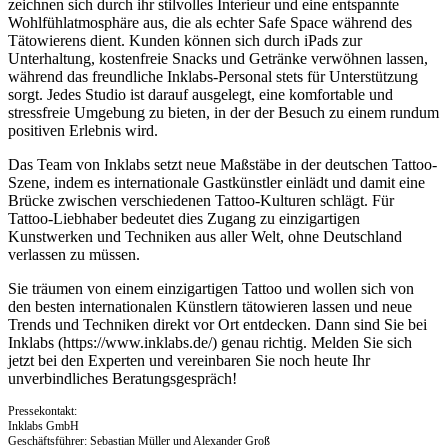
zeichnen sich durch ihr stilvolles Interieur und eine entspannte
Wohlfühlatmosphäre aus, die als echter Safe Space während des
Tätowierens dient. Kunden können sich durch iPads zur
Unterhaltung, kostenfreie Snacks und Getränke verwöhnen lassen,
während das freundliche Inklabs-Personal stets für Unterstützung
sorgt. Jedes Studio ist darauf ausgelegt, eine komfortable und
stressfreie Umgebung zu bieten, in der der Besuch zu einem rundum
positiven Erlebnis wird.
Das Team von Inklabs setzt neue Maßstäbe in der deutschen Tattoo-
Szene, indem es internationale Gastkünstler einlädt und damit eine
Brücke zwischen verschiedenen Tattoo-Kulturen schlägt. Für
Tattoo-Liebhaber bedeutet dies Zugang zu einzigartigen
Kunstwerken und Techniken aus aller Welt, ohne Deutschland
verlassen zu müssen.
Sie träumen von einem einzigartigen Tattoo und wollen sich von
den besten internationalen Künstlern tätowieren lassen und neue
Trends und Techniken direkt vor Ort entdecken. Dann sind Sie bei
Inklabs (https://www.inklabs.de/) genau richtig. Melden Sie sich
jetzt bei den Experten und vereinbaren Sie noch heute Ihr
unverbindliches Beratungsgespräch!
Pressekontakt:
Inklabs GmbH
Geschäftsführer: Sebastian Müller und Alexander Groß