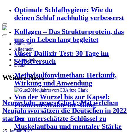
Optimale Schlafhygiene: Wie du
deinen Schlaf nachhaltig verbesserst
Kollagen – Das Strukturprotein, das
uns ein Leben lang begleitet
Startseite
Allgemein
Unser Dailixir Test: 30 Tage im
Handel
Gesundheit
Selbstversuch
Deals
Methylsulfonylmethan: Herkunft,
Weitere News
Wirkung und Anwendung
Von der Wurzel bis zur Kapsel:
Neues Jahr, neues Glück: Mit welchen
Pflanzenextrakte im Alltag
Neujahrsvorsätzen die Deutschen in 2022
starten
Der unterschätzte Schlüssel zu
Muskelaufbau und mentaler Stärke
25. Januar 2022