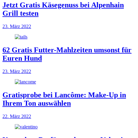
Jetzt Gratis Käsegenuss bei Alpenhain
Grill testen
23. März 2022
62 Gratis Futter-Mahlzeiten umsonst für
Euren Hund
23. März 2022
Gratisprobe bei Lancôme: Make-Up in
Ihrem Ton auswählen
22. März 2022