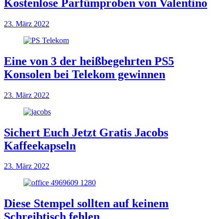
Kostenlose Parfümproben von Valentino
23. März 2022
Eine von 3 der heißbegehrten PS5
Konsolen bei Telekom gewinnen
23. März 2022
Sichert Euch Jetzt Gratis Jacobs
Kaffeekapseln
23. März 2022
Diese Stempel sollten auf keinem
Schreibtisch fehlen