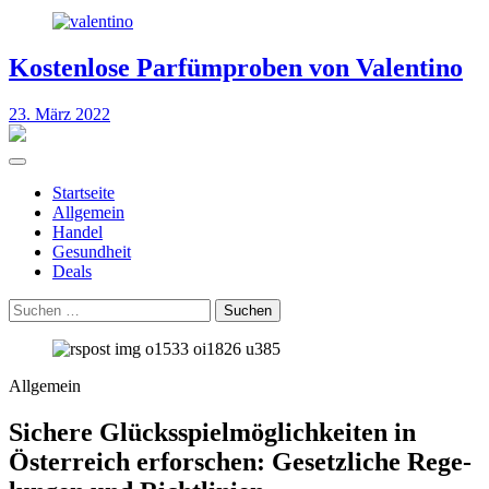
Kostenlose Parfümproben von Valentino
23. März 2022
Startseite
Allgemein
Handel
Gesundheit
Deals
Suchen
nach:
Allgemein
Sichere­ Glücksspielmöglichkeiten in
Öste­rreich erforschen: Ge­setzliche Rege­