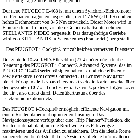
– Leistung trägt zum Fahrvergnügen bei
Der neue PEUGEOT E-408 ist mit einem Synchron-Elektromotor
mit Permanentmagneten ausgestattet, der 157 kW (210 PS) und ein
hohes Drehmoment von 345 Nm entwickelt. Dieser Motor wird in
Frankreich, in Trémery, von dem Gemeinschaftsunternehmen
STELLANTIS-NIDEC hergestellt. Das dazugehörige Getriebe
wird von STELLANTIS in Valenciennes (Frankreich) hergestellt.
– Das PEUGEOT i-Cockpit® mit zahlreichen vernetzten Diensten*
Der zentrale 10-Zoll-HD-Bildschirm (25,4 cm) ermöglicht die
Steuerung des PEUGEOT i-Connect® Advanced Systems, das im
PEUGEOT E-408 serienmäßig enthalten ist und eine effiziente
sowie effektive TomTom® Connected 3D-Echtzeit-Navigation
bietet. Für optimale Lesbarkeit erstreckt sich die Kartenanzeige über
den gesamten 10-Zoll-Touchscreen. System-Updates erfolgen „over
the air“, also direkt durch Datenübertragung über das
Telekommunikationsnetz.
Das PEUGEOT i-Cockpit® ermöglicht effiziente Navigation mit
einem Routenplaner und optimierten Lösungen. Das
Navigationssystem verfügt über eine „Trip Planner“-Funktion, die
Routen optimal plant, um die Reichweite des Fahrzeugs zu
maximieren und das Aufladen zu erleichtern. Um die ideale Route
zu berechnen, berücksichtigt das System zahlreiche Informationen,