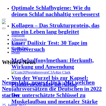
Optimale Schlafhygiene: Wie du
deinen Schlaf nachhaltig verbesserst
Kollagen – Das Strukturprotein, das
uns ein Leben lang begleitet
Startseite
Allgemein
Unser Dailixir Test: 30 Tage im
Handel
Gesundheit
Selbstversuch
Deals
Methylsulfonylmethan: Herkunft,
Weitere News
Wirkung und Anwendung
Von der Wurzel bis zur Kapsel:
Neues Jahr, neues Glück: Mit welchen
Pflanzenextrakte im Alltag
Neujahrsvorsätzen die Deutschen in 2022
starten
Der unterschätzte Schlüssel zu
Muskelaufbau und mentaler Stärke
25. Januar 2022