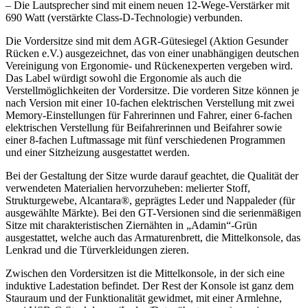
– Die Lautsprecher sind mit einem neuen 12-Wege-Verstärker mit
690 Watt (verstärkte Class-D-Technologie) verbunden.
Die Vordersitze sind mit dem AGR-Gütesiegel (Aktion Gesunder
Rücken e.V.) ausgezeichnet, das von einer unabhängigen deutschen
Vereinigung von Ergonomie- und Rückenexperten vergeben wird.
Das Label würdigt sowohl die Ergonomie als auch die
Verstellmöglichkeiten der Vordersitze. Die vorderen Sitze können je
nach Version mit einer 10-fachen elektrischen Verstellung mit zwei
Memory-Einstellungen für Fahrerinnen und Fahrer, einer 6-fachen
elektrischen Verstellung für Beifahrerinnen und Beifahrer sowie
einer 8-fachen Luftmassage mit fünf verschiedenen Programmen
und einer Sitzheizung ausgestattet werden.
Bei der Gestaltung der Sitze wurde darauf geachtet, die Qualität der
verwendeten Materialien hervorzuheben: melierter Stoff,
Strukturgewebe, Alcantara®, geprägtes Leder und Nappaleder (für
ausgewählte Märkte). Bei den GT-Versionen sind die serienmäßigen
Sitze mit charakteristischen Ziernähten in „Adamin“-Grün
ausgestattet, welche auch das Armaturenbrett, die Mittelkonsole, das
Lenkrad und die Türverkleidungen zieren.
Zwischen den Vordersitzen ist die Mittelkonsole, in der sich eine
induktive Ladestation befindet. Der Rest der Konsole ist ganz dem
Stauraum und der Funktionalität gewidmet, mit einer Armlehne,