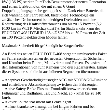
kW (136 PS) starken PureTech-Benzinmotor der neuen Generation
und einem Elektromotor, die mit einem 6-Gang-
Doppelkupplungsgetriebe gekoppelt sind. Dank einer Batterie, die
sich während der Fahrt auflädt, bietet diese Technologie ein
zusätzliches Drehmoment bei niedrigen Drehzahlen und eine
Reduzierung des Kraftstoffverbrauchs um bis zu 15 Prozent (5,2
l/100 km im WLTP-Mischzyklus(1)). Im Stadtverkehr kann der
PEUGEOT 408 HYBRID 136 e-DSC6 bis zu 50 Prozent der Zeit
im 100 Prozent elektrischen Modus fahren.
Maximale Sicherheit für größtmögliche Sorgenfreiheit
An Bord des neuen PEUGEOT E-408 sorgt ein umfassendes Paket
an Fahrerassistenzsytemen der neuesten Generation für Sicherheit
und Komfort beim Fahren, Manövrieren und Reisen. Es basiert auf
den Informationen von fünf Kameras und drei Radargeräten. Einige
dieser Systeme sind direkt aus höheren Segmenten übernommen.
– Adaptiver Geschwindigkeitsregler ACC mit STOP&GO-Funktion
und einstellbarer Abstandsregelung zwischen den Fahrzeugen.
– Active Safety Brake Plus mit Frontkollisionswarner erkennt
Fußgänger und Radfahrer, Tag und Nacht, ab 7 km/h bis zu 140
km/h.
– Aktiver Spurhalteassistent mit Lenkeingriff
– Aufmerksamkeitswarnung, die bei langen Fahrten und bei