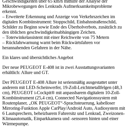
Geschwindigkeiten über 65 km/h mithilfe der Analyse der
Mikrobewegungen des Lenkrads Aufmerksamkeitsprobleme
erkennt.
– Erweiterte Erkennung und Anzeige von Verkehrszeichen im
digitalen Kombiinstrument: Stoppschild, Einbahnstraßenschild,
Schilder zu Beginn sowie Ende des Überholverbots, zusätzlich zu
den üblichen geschwindigkeitsabhängigen Zeichen.
– Toterwinkelassistent mit einer Reichweite von 75 Metern
– Rückfahrwarnung warnt beim Rückwärtsfahren vor
herannahenden Gefahren in der Nähe.
Ein klares und übersichtliches Angebot
Der neue PEUGEOT E-408 ist in zwei Ausstattungsvarianten
erhältlich: Allure und GT.
Der PEUGEOT E-408 Allure ist serienmäßig ausgestattet unter
anderem mit LED-Scheinwerfer, 19-Zoll-Leichtmetallfelgen (48,3
cm), PEUGEOT i-Cockpit® mit anpassbarem digitalem 10-Zoll-
Kombiinstrument (25,4 cm), Connected Navigationssystem mit
Routenplaner, „OK PEUGEOT“-Sprachsteuerung, kabelloser
Mirroring-Funktion Apple CarPlay/Android Auto, Audiosystem mit
6 Lautsprechern, beheizbarem Fahrersitz und Lenkrad, Zweizonen-
Klimaautomatik, Einparkkamera und -sensoren hinten und einer
Wärmepumpe.