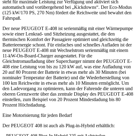
steht für maximale Leistung zur Verfügung und aktiviert sich
automatisch und vorübergehend bei „Kickdowns“. Der Eco-Modus
(125 kW/170 PS, 270 Nm) fördert die Reichweite und bewahrt den
Fahrspaß.
Der neue PEUGEOT E-408 ist serienmäßig mit einer Wärmepumpe
sowie einer Lenkrad- und Sitzheizung ausgestattet, die den
thermischen Komfort der Passagiere optimiert und gleichzeitig die
Batterieenergie schont. Für einfaches und schnelles Aufladen ist der
neue PEUGEOT E-408 mit Wechselstrom serienmäßig mit einem
11-kW-On-Board-Charger ausgestattet. Für die
Gleichstromaufladung über Supercharger nimmt der PEUGEOT E-
408 eine Leistung von bis zu 120 kW auf, was eine Aufladung von
20 auf 80 Prozent der Batterie in etwas mehr als 30 Minuten (bei
nominaler Temperatur der Batterie) und die Wiederherstellung von
100 km Reichweite in etwas mehr als 10 Minuten ermöglicht. Um
den Ladevorgang zu optimieren, kann der Fahrende die unteren und
oberen Grenzwerte über das zentrale Display des PEUGEOT E-408
einstellen, zum Beispiel von 20 Prozent Mindestladung bis 80
Prozent Höchstladung.
Eine Motorisierung für jeden Bedarf
Der PEUGEOT 408 ist auch als Plug-in-Hybrid erhältlich:
– PEUGEOT 408 Plug-In Hybrid 225 mit Achtstufen-