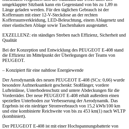
umgeklappter Sitzbank kann ein Gegenstand von bis zu 1,89 m
Länge geladen werden. Für den täglichen Gebrauch ist der
Kofferraum mit einer 12-V-Steckdose an der rechten
Kofferraumverkleidung, LED-Beleuchtung, einem Ablagenetz und
einer elastischen Ablage sowie Taschenhaken ausgestattet.
EXZELLENZ: ein ständiges Streben nach Effizienz, Sicherheit und
Qualität
Bei der Konzeption und Entwicklung des PEUGEOT E-408 stand
die Effizienz im Mittelpunkt der Überlegungen der Teams von
PEUGEOT.
– Konzipiert für eine nahtlose Energiewende
Der Aerodynamik des neuen PEUGEOT E-408 (SCx: 0,66) wurde
besondere Aufmerksamkeit geschenkt: Stoßfänger, vordere
Lufteinlässe, Unterbodenschutz und untere Abdeckungen für die
Vorderräder. Der neue PEUGEOT E-408 erhält außerdem einen
speziellen Unterboden zur Verbesserung der Aerodynamik. Das
Ergebnis ist ein niedriger Stromverbrauch von 15,2 kWh/100 km
und eine kombinierte Reichweite von bis zu 453 km(1) nach WLTP
(kombiniert).
Der PEUGEOT E-408 ist mit einer Hochspannungsbatterie von