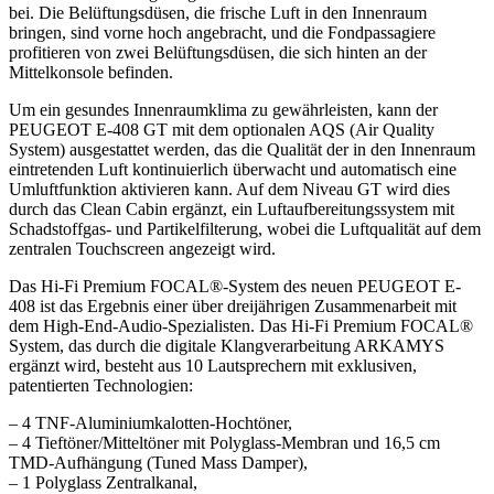
bei. Die Belüftungsdüsen, die frische Luft in den Innenraum
bringen, sind vorne hoch angebracht, und die Fondpassagiere
profitieren von zwei Belüftungsdüsen, die sich hinten an der
Mittelkonsole befinden.
Um ein gesundes Innenraumklima zu gewährleisten, kann der
PEUGEOT E-408 GT mit dem optionalen AQS (Air Quality
System) ausgestattet werden, das die Qualität der in den Innenraum
eintretenden Luft kontinuierlich überwacht und automatisch eine
Umluftfunktion aktivieren kann. Auf dem Niveau GT wird dies
durch das Clean Cabin ergänzt, ein Luftaufbereitungssystem mit
Schadstoffgas- und Partikelfilterung, wobei die Luftqualität auf dem
zentralen Touchscreen angezeigt wird.
Das Hi-Fi Premium FOCAL®-System des neuen PEUGEOT E-
408 ist das Ergebnis einer über dreijährigen Zusammenarbeit mit
dem High-End-Audio-Spezialisten. Das Hi-Fi Premium FOCAL®
System, das durch die digitale Klangverarbeitung ARKAMYS
ergänzt wird, besteht aus 10 Lautsprechern mit exklusiven,
patentierten Technologien:
– 4 TNF-Aluminiumkalotten-Hochtöner,
– 4 Tieftöner/Mitteltöner mit Polyglass-Membran und 16,5 cm
TMD-Aufhängung (Tuned Mass Damper),
– 1 Polyglass Zentralkanal,