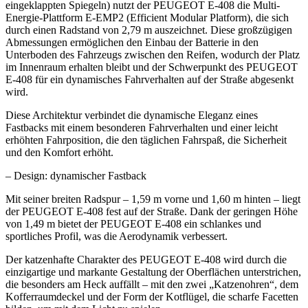
eingeklappten Spiegeln) nutzt der PEUGEOT E-408 die Multi-
Energie-Plattform E-EMP2 (Efficient Modular Platform), die sich
durch einen Radstand von 2,79 m auszeichnet. Diese großzügigen
Abmessungen ermöglichen den Einbau der Batterie in den
Unterboden des Fahrzeugs zwischen den Reifen, wodurch der Platz
im Innenraum erhalten bleibt und der Schwerpunkt des PEUGEOT
E-408 für ein dynamisches Fahrverhalten auf der Straße abgesenkt
wird.
Diese Architektur verbindet die dynamische Eleganz eines
Fastbacks mit einem besonderen Fahrverhalten und einer leicht
erhöhten Fahrposition, die den täglichen Fahrspaß, die Sicherheit
und den Komfort erhöht.
– Design: dynamischer Fastback
Mit seiner breiten Radspur – 1,59 m vorne und 1,60 m hinten – liegt
der PEUGEOT E-408 fest auf der Straße. Dank der geringen Höhe
von 1,49 m bietet der PEUGEOT E-408 ein schlankes und
sportliches Profil, was die Aerodynamik verbessert.
Der katzenhafte Charakter des PEUGEOT E-408 wird durch die
einzigartige und markante Gestaltung der Oberflächen unterstrichen,
die besonders am Heck auffällt – mit den zwei „Katzenohren“, dem
Kofferraumdeckel und der Form der Kotflügel, die scharfe Facetten