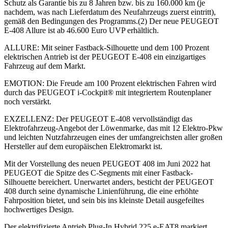
Schutz als Garantie bis zu 8 Jahren bzw. bis zu 160.000 km (je
nachdem, was nach Lieferdatum des Neufahrzeugs zuerst eintritt),
gemäß den Bedingungen des Programms.(2) Der neue PEUGEOT
E-408 Allure ist ab 46.600 Euro UVP erhältlich.
ALLURE: Mit seiner Fastback-Silhouette und dem 100 Prozent
elektrischen Antrieb ist der PEUGEOT E-408 ein einzigartiges
Fahrzeug auf dem Markt.
EMOTION: Die Freude am 100 Prozent elektrischen Fahren wird
durch das PEUGEOT i-Cockpit® mit integriertem Routenplaner
noch verstärkt.
EXZELLENZ: Der PEUGEOT E-408 vervollständigt das
Elektrofahrzeug-Angebot der Löwenmarke, das mit 12 Elektro-Pkw
und leichten Nutzfahrzeugen eines der umfangreichsten aller großen
Hersteller auf dem europäischen Elektromarkt ist.
Mit der Vorstellung des neuen PEUGEOT 408 im Juni 2022 hat
PEUGEOT die Spitze des C-Segments mit einer Fastback-
Silhouette bereichert. Unerwartet anders, besticht der PEUGEOT
408 durch seine dynamische Linienführung, die eine erhöhte
Fahrposition bietet, und sein bis ins kleinste Detail ausgefeiltes
hochwertiges Design.
Der elektrifizierte Antrieb Plug-In Hybrid 225 e-EAT8 markiert