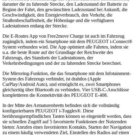
darunter die zu fahrende Strecke, den Ladezustand der Batterie zu
Beginn der Fahrt, den gewünschten Ladezustand bei Ankunft, die
Geschwindigkeit, den Energieverbrauch, den Verkehr, die
Straßenbeschaffenheit, die Höhenlage und die verfügbaren
Ladestationen entlang der Strecke.
Die E-Routes App von Free2move Charge ist auch im Fahrzeug
zugänglich, indem ein Smartphone mit dem PEUGEOT i-Connect®
System verbunden wird. Die App optimiert alle Fahrten, indem sie
u.a. die beste Route auf der Grundlage der Reichweite des
Fahrzeugs, des Standorts der Ladestationen, der
Verkehrsbedingungen und der zu fahrenden Strecke berechnet.
Die Mirroring-Funktion, die das Smartphone mit dem Infotainment-
System des Fahrzeugs verbindet, ist drahtlos (Apple
CarPlay/Android Auto), und ermöglicht es, zwei Smartphones
gleichzeitig über Bluetooth zu verbinden. Vier USB-C-Anschlüsse
komplettieren die Konnektivität des PEUGEOT E-408.
In der Mitte des Armaturenbretts befinden sich die vollständig
konfigurierbaren PEUGEOT i-Toggles®. Diese
berührungsempfindlichen Tasten können so eingestellt werden, dass
sie schnellen Zugriff auf 5 favorisierte Funktionen der Nutzenden
bieten: Anrufen eines favorisierten Kontakts, Starten der Navigation
zu einem häufig verwendeten Ziel, Einstellen des Radios auf einen