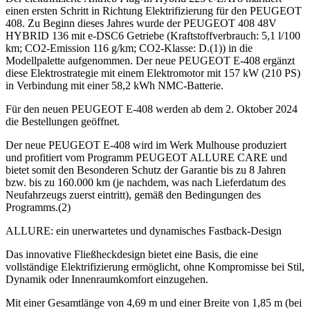
einen ersten Schritt in Richtung Elektrifizierung für den PEUGEOT
408. Zu Beginn dieses Jahres wurde der PEUGEOT 408 48V
HYBRID 136 mit e-DSC6 Getriebe (Kraftstoffverbrauch: 5,1 l/100
km; CO2-Emission 116 g/km; CO2-Klasse: D.(1)) in die
Modellpalette aufgenommen. Der neue PEUGEOT E-408 ergänzt
diese Elektrostrategie mit einem Elektromotor mit 157 kW (210 PS)
in Verbindung mit einer 58,2 kWh NMC-Batterie.
Für den neuen PEUGEOT E-408 werden ab dem 2. Oktober 2024
die Bestellungen geöffnet.
Der neue PEUGEOT E-408 wird im Werk Mulhouse produziert
und profitiert vom Programm PEUGEOT ALLURE CARE und
bietet somit den Besonderen Schutz der Garantie bis zu 8 Jahren
bzw. bis zu 160.000 km (je nachdem, was nach Lieferdatum des
Neufahrzeugs zuerst eintritt), gemäß den Bedingungen des
Programms.(2)
ALLURE: ein unerwartetes und dynamisches Fastback-Design
Das innovative Fließheckdesign bietet eine Basis, die eine
vollständige Elektrifizierung ermöglicht, ohne Kompromisse bei Stil,
Dynamik oder Innenraumkomfort einzugehen.
Mit einer Gesamtlänge von 4,69 m und einer Breite von 1,85 m (bei