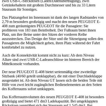
zwei USB-C-Steckdosen (Laden/Datenübertragung), zwei
Getränkehaltern mit großem Durchmesser und bis zu 33 Litern
Stauraum für Sonstiges.
Das Platzangebot im Innenraum ist dank des langen Radstandes von
2,79 m besonders großzügig und macht den neuen PEUGEOT E-
408 zum geräumigsten PEUGEOT für die Passagiere: Sie
profitieren von 183 mm Beinfreiheit. Der Fußraum bietet ihnen
Platz, um ihre Beine unter den Sitzen der vorderen Reihe
auszustrecken. Das Design der Sitze und die Sitzneigung sollen den
Passagieren die Möglichkeit geben, ihren Platz während der Fahrt
komfortabel zu nutzen.
Auch die Konnektivität kommt nicht zu kurz: Ab dem Niveau
Allure sind zwei USB-C-Ladeanschlüsse im hinteren Bereich der
Mittelkonsole vorhanden.
Der neue PEUGEOT E-408 bietet serienmäßig eine zweiteilige
Sitzbank (40/60 geteilt umklappbar), die mit einer Durchladeklappe
ausgestattet ist. Ab dem Niveau GT lassen sich die beiden Teile mit
Hilfe von zwei leicht zugänglichen Bedienelementen an den Seiten
des Kofferraums sofort umklappen.
Das Kofferraumvolumen des neuen PEUGEOT E-408 ist besonders
großzügig und bietet 471 dm3 Ladekapazität. Bei umgeklappten
Rücksitzen vergrößert sich der Stauraum auf 1.545 dm3. Bei