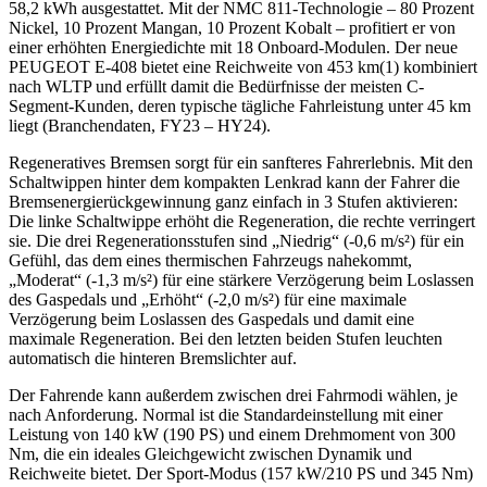
58,2 kWh ausgestattet. Mit der NMC 811-Technologie – 80 Prozent
Nickel, 10 Prozent Mangan, 10 Prozent Kobalt – profitiert er von
einer erhöhten Energiedichte mit 18 Onboard-Modulen. Der neue
PEUGEOT E-408 bietet eine Reichweite von 453 km(1) kombiniert
nach WLTP und erfüllt damit die Bedürfnisse der meisten C-
Segment-Kunden, deren typische tägliche Fahrleistung unter 45 km
liegt (Branchendaten, FY23 – HY24).
Regeneratives Bremsen sorgt für ein sanfteres Fahrerlebnis. Mit den
Schaltwippen hinter dem kompakten Lenkrad kann der Fahrer die
Bremsenergierückgewinnung ganz einfach in 3 Stufen aktivieren:
Die linke Schaltwippe erhöht die Regeneration, die rechte verringert
sie. Die drei Regenerationsstufen sind „Niedrig“ (-0,6 m/s²) für ein
Gefühl, das dem eines thermischen Fahrzeugs nahekommt,
„Moderat“ (-1,3 m/s²) für eine stärkere Verzögerung beim Loslassen
des Gaspedals und „Erhöht“ (-2,0 m/s²) für eine maximale
Verzögerung beim Loslassen des Gaspedals und damit eine
maximale Regeneration. Bei den letzten beiden Stufen leuchten
automatisch die hinteren Bremslichter auf.
Der Fahrende kann außerdem zwischen drei Fahrmodi wählen, je
nach Anforderung. Normal ist die Standardeinstellung mit einer
Leistung von 140 kW (190 PS) und einem Drehmoment von 300
Nm, die ein ideales Gleichgewicht zwischen Dynamik und
Reichweite bietet. Der Sport-Modus (157 kW/210 PS und 345 Nm)