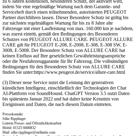
zu 6 Jahren kostenlosen, besonderen Schutz, der aktiviert wird,
indem Sie eine regelmäßige Wartung nach dem Garantie- und
Serviceheft durch einen teilnehmenden, autorisierten PEUGEOT
Partner durchführen lassen. Dieser Besondere Schutz ist gültig bis
zur nächsten regelmäßigen Wartung für bis zu 8 Jahre alte
Fahrzeuge mit einer Laufleistung von max. 160.000 km je nachdem,
was zuerst eintritt, gemäß den Bedingungen des Besonderen
Schutzes von PEUGEOT ALLURE CARE. PEUGEOT ALLURE
CARE gilt für PEUGEOT E-208, E-2008, E-308, E-308 SW, E-
3008, E-5008. Der Besondere Schutz von ALLURE CARE hat
keinen Einfluss auf Ihre gesetzlichen Gewährleistungsansprüche
oder die Neufahrzeuggarantie für Ihr Fahrzeug. Die vollständigen
Bedingungen für den Besonderen Schutz von ALLURE CARE
finden Sie unter:https://www.peugeot.de/service/allure-care.html
(3) Dieser neue Service nutzt die Leistung der generativen
künstlichen Intelligenz, einschließlich der Technologien der Chat
AI-Plattform von SoundHound. ChatGPT Version 3.5 nutzt Daten
bis spätestens Januar 2022 und hat daher keine Kenntnis von
Ereignissen und Daten, die nach diesem Datum eintreten.
Pressekontakt:
Silke Ripplinger
Leiterin Presse- und Öffentlichkeitsarbeit
Mobil: 01525 6600832
Mail:
silke.ripplinger@stellantis.com