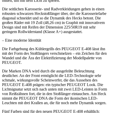
bilden, um mit dem Licht zu spielen.
Die seitlichen Karosserie- und Radverkleidungen gehen in einen
robusten schwarzen Heckstoßfänger über, der die Karosseriefarbe
diagonal schneidet und so die Dynamik des Hecks betont. Die
großen Räder mit 19 Zoll (48,26 cm) in Graphit mit innovativem
Design sind mit Reifen der Dimension 225/50R19 mit sehr
geringem Rollwiderstand (Klasse A+) ausgestattet.
– Eine moderne Identität
Die Farbgebung des Kühlergrills des PEUGEOT E-408 lässt ihn
mit der Form des Stoßfängers verschmelzen – ein Zeichen für den
Wandel und die Ära der Elektrifizierung der Modellpalette von
PEUGEOT.
Die Marken DNA wird durch die ausgefeilte Beleuchtung
deutlicher. An der Front ermöglicht die LED-Technologie sehr
schmale, wirkungsvolle Scheinwerfer, die das Aussehen des
PEUGEOT E-408 prägen: ein typischer PEUGEOT Look. Die
Lichtsignatur setzt sich nach unten mit zwei LED-Leisten in Form
von Reißzähnen fort, die in den Stoßfänger eintauchen. Am Heck
nimmt die PEUGEOT DNA die Form der ikonischen LED-
Leuchten mit drei Krallen an, die für noch mehr Dynamik sorgen.
Fünf Farben sind für den neuen PEUGEOT E-408 erhältlich: