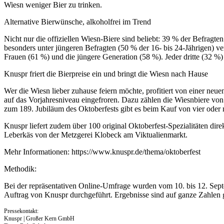
Wiesn weniger Bier zu trinken.
Alternative Bierwünsche, alkoholfrei im Trend
Nicht nur die offiziellen Wiesn-Biere sind beliebt: 39 % der Befragt
besonders unter jüngeren Befragten (50 % der 16- bis 24-Jährigen) ver
Frauen (61 %) und die jüngere Generation (58 %). Jeder dritte (32 %) 
Knuspr friert die Bierpreise ein und bringt die Wiesn nach Hause
Wer die Wiesn lieber zuhause feiern möchte, profitiert von einer neu
auf das Vorjahresniveau eingefroren. Dazu zählen die Wiesnbiere vo
zum 189. Jubiläum des Oktoberfests gibt es beim Kauf von vier oder 
Knuspr liefert zudem über 100 original Oktoberfest-Spezialitäten d
Leberkäs von der Metzgerei Klobeck am Viktualienmarkt.
Mehr Informationen: https://www.knuspr.de/thema/oktoberfest
Methodik:
Bei der repräsentativen Online-Umfrage wurden vom 10. bis 12. Se
Auftrag von Knuspr durchgeführt. Ergebnisse sind auf ganze Zahlen 
Pressekontakt:
Knuspr | Großer Kern GmbH