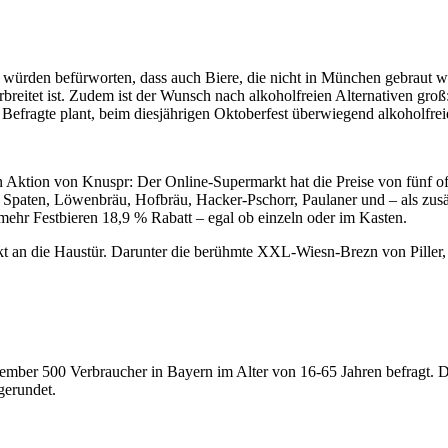
en würden befürworten, dass auch Biere, die nicht in München gebraut 
breitet ist. Zudem ist der Wunsch nach alkoholfreien Alternativen groß:
Befragte plant, beim diesjährigen Oktoberfest überwiegend alkoholfreie
en Aktion von Knuspr: Der Online-Supermarkt hat die Preise von fünf o
n Spaten, Löwenbräu, Hofbräu, Hacker-Pschorr, Paulaner und – als zus
mehr Festbieren 18,9 % Rabatt – egal ob einzeln oder im Kasten.
irekt an die Haustür. Darunter die berühmte XXL-Wiesn-Brezn von Pill
ptember 500 Verbraucher in Bayern im Alter von 16-65 Jahren befrag
gerundet.