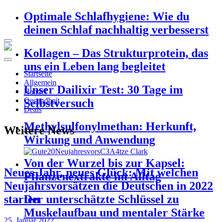
Optimale Schlafhygiene: Wie du
deinen Schlaf nachhaltig verbesserst
Kollagen – Das Strukturprotein, das
uns ein Leben lang begleitet
Startseite
Allgemein
Unser Dailixir Test: 30 Tage im
Handel
Gesundheit
Selbstversuch
Deals
Methylsulfonylmethan: Herkunft,
Weitere News
Wirkung und Anwendung
Von der Wurzel bis zur Kapsel:
Neues Jahr, neues Glück: Mit welchen
Pflanzenextrakte im Alltag
Neujahrsvorsätzen die Deutschen in 2022
starten
Der unterschätzte Schlüssel zu
Muskelaufbau und mentaler Stärke
25. Januar 2022