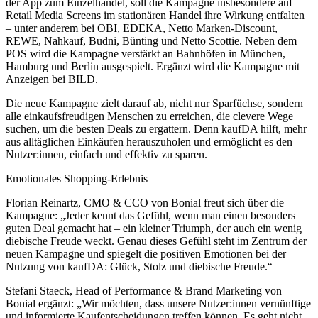
der App zum Einzelhandel, soll die Kampagne insbesondere auf
Retail Media Screens im stationären Handel ihre Wirkung entfalten
– unter anderem bei OBI, EDEKA, Netto Marken-Discount,
REWE, Nahkauf, Budni, Bünting und Netto Scottie. Neben dem
POS wird die Kampagne verstärkt an Bahnhöfen in München,
Hamburg und Berlin ausgespielt. Ergänzt wird die Kampagne mit
Anzeigen bei BILD.
Die neue Kampagne zielt darauf ab, nicht nur Sparfüchse, sondern
alle einkaufsfreudigen Menschen zu erreichen, die clevere Wege
suchen, um die besten Deals zu ergattern. Denn kaufDA hilft, mehr
aus alltäglichen Einkäufen herauszuholen und ermöglicht es den
Nutzer:innen, einfach und effektiv zu sparen.
Emotionales Shopping-Erlebnis
Florian Reinartz, CMO & CCO von Bonial freut sich über die
Kampagne: „Jeder kennt das Gefühl, wenn man einen besonders
guten Deal gemacht hat – ein kleiner Triumph, der auch ein wenig
diebische Freude weckt. Genau dieses Gefühl steht im Zentrum der
neuen Kampagne und spiegelt die positiven Emotionen bei der
Nutzung von kaufDA: Glück, Stolz und diebische Freude.“
Stefani Staeck, Head of Performance & Brand Marketing von
Bonial ergänzt: „Wir möchten, dass unsere Nutzer:innen vernünftige
und informierte Kaufentscheidungen treffen können. Es geht nicht