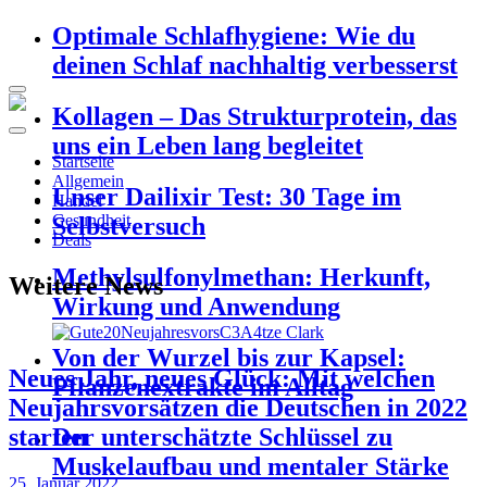
Optimale Schlafhygiene: Wie du
deinen Schlaf nachhaltig verbesserst
Kollagen – Das Strukturprotein, das
uns ein Leben lang begleitet
Startseite
Allgemein
Unser Dailixir Test: 30 Tage im
Handel
Gesundheit
Selbstversuch
Deals
Methylsulfonylmethan: Herkunft,
Weitere News
Wirkung und Anwendung
Von der Wurzel bis zur Kapsel:
Neues Jahr, neues Glück: Mit welchen
Pflanzenextrakte im Alltag
Neujahrsvorsätzen die Deutschen in 2022
starten
Der unterschätzte Schlüssel zu
Muskelaufbau und mentaler Stärke
25. Januar 2022