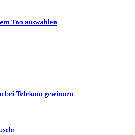
rem Ton auswählen
en bei Telekom gewinnen
pseln