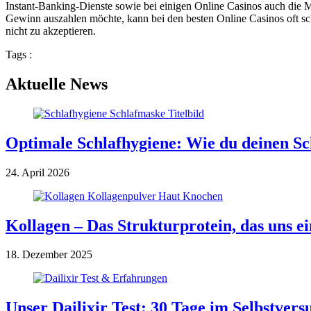
Instant-Banking-Dienste sowie bei einigen Online Casinos auch die M
Gewinn auszahlen möchte, kann bei den besten Online Casinos oft s
nicht zu akzeptieren.
Tags :
Aktuelle News
Optimale Schlafhygiene: Wie du deinen Sch
24. April 2026
Kollagen – Das Strukturprotein, das uns ei
18. Dezember 2025
Unser Dailixir Test: 30 Tage im Selbstvers