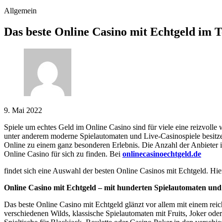
Allgemein
Das beste Online Casino mit Echtgeld im T
9. Mai 2022
Spiele um echtes Geld im Online Casino sind für viele eine reizvolle
unter anderem moderne Spielautomaten und Live-Casinospiele besitzen
Online zu einem ganz besonderen Erlebnis. Die Anzahl der Anbieter in 
Online Casino für sich zu finden. Bei
onlinecasinoechtgeld.de
findet sich eine Auswahl der besten Online Casinos mit Echtgeld. Hi
Online Casino mit Echtgeld – mit hunderten Spielautomaten und 
Das beste Online Casino mit Echtgeld glänzt vor allem mit einem rei
verschiedenen Wilds, klassische Spielautomaten mit Fruits, Joker o