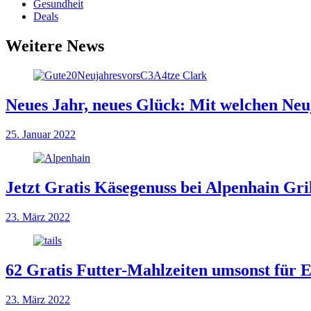
Gesundheit
Deals
Weitere News
Neues Jahr, neues Glück: Mit welchen Neuj
25. Januar 2022
Jetzt Gratis Käsegenuss bei Alpenhain Gril
23. März 2022
62 Gratis Futter-Mahlzeiten umsonst für
23. März 2022