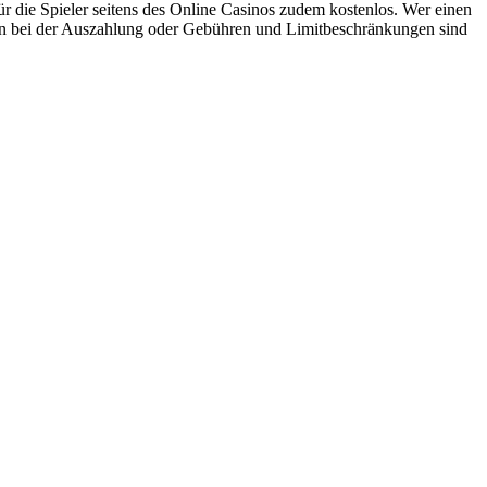
r die Spieler seitens des Online Casinos zudem kostenlos. Wer einen
en bei der Auszahlung oder Gebühren und Limitbeschränkungen sind