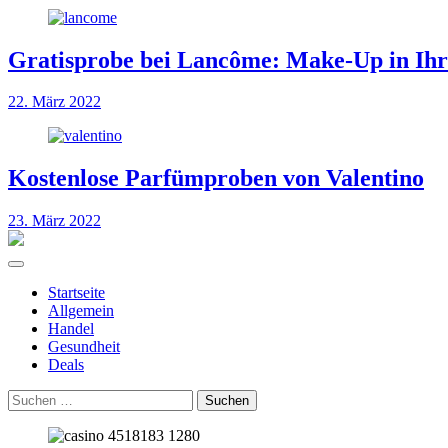
Gratisprobe bei Lancôme: Make-Up in Ih
22. März 2022
Kostenlose Parfümproben von Valentino
23. März 2022
Startseite
Allgemein
Handel
Gesundheit
Deals
Suchen
nach: