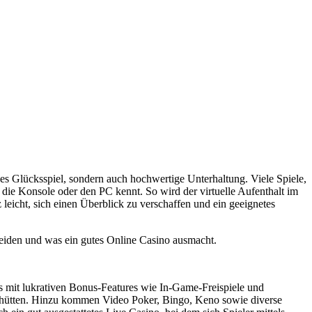
nes Glücksspiel, sondern auch hochwertige Unterhaltung. Viele Spiele,
die Konsole oder den PC kennt. So wird der virtuelle Aufenthalt im
 leicht, sich einen Überblick zu verschaffen und ein geeignetes
heiden und was ein gutes Online Casino ausmacht.
ts mit lukrativen Bonus-Features wie In-Game-Freispiele und
sschütten. Hinzu kommen Video Poker, Bingo, Keno sowie diverse