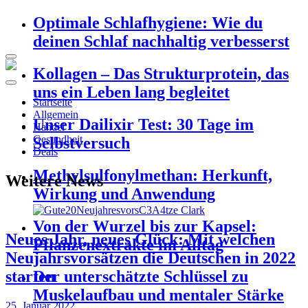
Optimale Schlafhygiene: Wie du
deinen Schlaf nachhaltig verbesserst
Kollagen – Das Strukturprotein, das
uns ein Leben lang begleitet
Startseite
Allgemein
Unser Dailixir Test: 30 Tage im
Handel
Gesundheit
Selbstversuch
Deals
Methylsulfonylmethan: Herkunft,
Weitere News
Wirkung und Anwendung
Von der Wurzel bis zur Kapsel:
Neues Jahr, neues Glück: Mit welchen
Pflanzenextrakte im Alltag
Neujahrsvorsätzen die Deutschen in 2022
starten
Der unterschätzte Schlüssel zu
Muskelaufbau und mentaler Stärke
25. Januar 2022