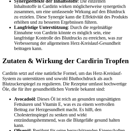
Synergieeffekte der Inhaltsstoffe
: Die einzelnen
Inhaltsstoffe in Cardirin wirken möglicherweise synergetisch
zusammen, um eine umfassende Wirkung auf den Blutdruck
zu erzielen. Diese Synergie kann die Effektivität des Produkts
erhöhen und zu besseren Ergebnissen führen.
Langfristige Unterstützung
: Durch die regelmäßige
Einnahme von Cardirin könnte es möglich sein, eine
langfristige Kontrolle des Blutdrucks zu erreichen, was zur
Verbesserung der allgemeinen Herz-Kreislauf-Gesundheit
beitragen kann.
Zutaten & Wirkung der Cardirin Tropfen
Cardirin setzt auf eine natürliche Formel, um das Herz-Kreislauf-
System zu unterstützen und sowohl Bluthochdruck als auch
Blutzuckerspiegel zu regulieren. Die Rezeptur umfasst hochwertige
Öle, die für ihre gesundheitlichen Vorteile bekannt sind:
Avocadoöl
: Dieses Öl ist reich an gesunden ungesättigten
Fettsäuren und Vitamin E, was es zu einem wertvollen
Beitrag zur Herzgesundheit macht. Es hilft, den
Cholesterinspiegel zu senken und wirkt
entzündungshemmend, was die Blutgefäße gesund halten
kann.
Olivenöl
: Berühmt für seine herzschützenden Eigenschaften,