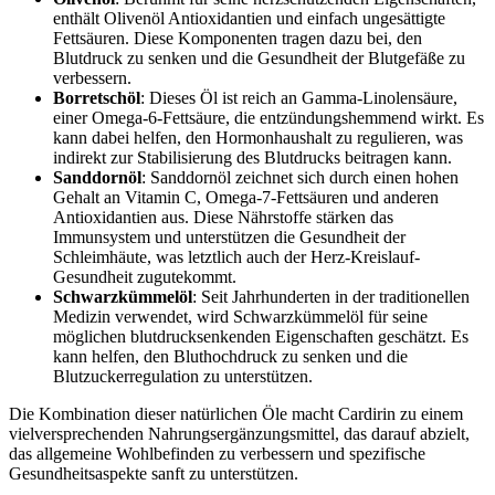
enthält Olivenöl Antioxidantien und einfach ungesättigte
Fettsäuren. Diese Komponenten tragen dazu bei, den
Blutdruck zu senken und die Gesundheit der Blutgefäße zu
verbessern.
Borretschöl
: Dieses Öl ist reich an Gamma-Linolensäure,
einer Omega-6-Fettsäure, die entzündungshemmend wirkt. Es
kann dabei helfen, den Hormonhaushalt zu regulieren, was
indirekt zur Stabilisierung des Blutdrucks beitragen kann.
Sanddornöl
: Sanddornöl zeichnet sich durch einen hohen
Gehalt an Vitamin C, Omega-7-Fettsäuren und anderen
Antioxidantien aus. Diese Nährstoffe stärken das
Immunsystem und unterstützen die Gesundheit der
Schleimhäute, was letztlich auch der Herz-Kreislauf-
Gesundheit zugutekommt.
Schwarzkümmelöl
: Seit Jahrhunderten in der traditionellen
Medizin verwendet, wird Schwarzkümmelöl für seine
möglichen blutdrucksenkenden Eigenschaften geschätzt. Es
kann helfen, den Bluthochdruck zu senken und die
Blutzuckerregulation zu unterstützen.
Die Kombination dieser natürlichen Öle macht Cardirin zu einem
vielversprechenden Nahrungsergänzungsmittel, das darauf abzielt,
das allgemeine Wohlbefinden zu verbessern und spezifische
Gesundheitsaspekte sanft zu unterstützen.